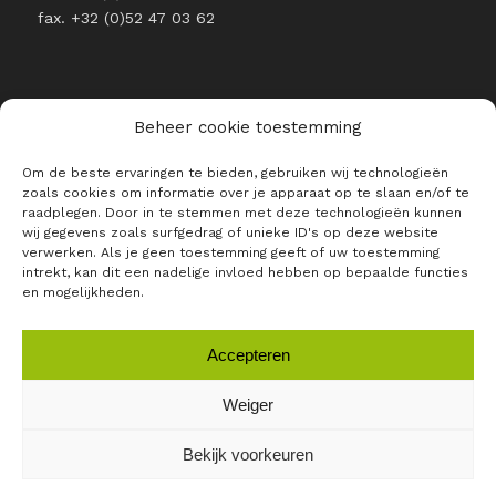
fax. +32 (0)52 47 03 62
Beheer cookie toestemming
RESTEZ INFORMÉ DE L’ACTUALITÉ
Om de beste ervaringen te bieden, gebruiken wij technologieën
DE RAJO
zoals cookies om informatie over je apparaat op te slaan en/of te
raadplegen. Door in te stemmen met deze technologieën kunnen
E-mail *
wij gegevens zoals surfgedrag of unieke ID's op deze website
verwerken. Als je geen toestemming geeft of uw toestemming
intrekt, kan dit een nadelige invloed hebben op bepaalde functies
en mogelijkheden.
Accepteren
Weiger
Bekijk voorkeuren
RAJO ©
2026 |
Privacybeleid
|
Algemene voorwaarden
|
Login