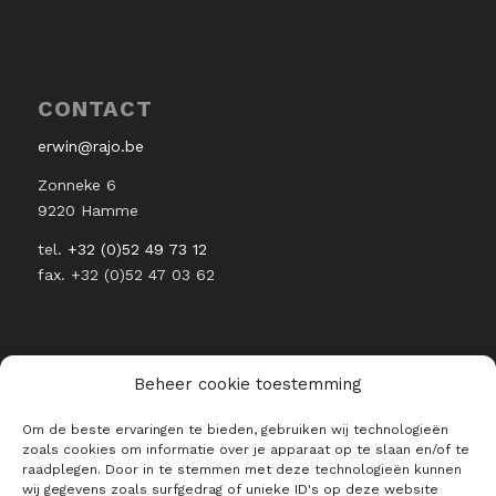
CONTACT
erwin@rajo.be
Zonneke 6
9220 Hamme
tel.
+32 (0)52 49 73 12
fax. +32 (0)52 47 03 62
Beheer cookie toestemming
RESTEZ INFORMÉ DE L’ACTUALITÉ
Om de beste ervaringen te bieden, gebruiken wij technologieën
DE RAJO
zoals cookies om informatie over je apparaat op te slaan en/of te
raadplegen. Door in te stemmen met deze technologieën kunnen
E-mail *
wij gegevens zoals surfgedrag of unieke ID's op deze website