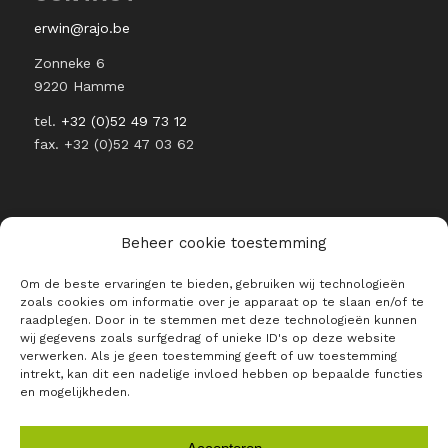
erwin@rajo.be
Zonneke 6
9220 Hamme
tel.
+32 (0)52 49 73 12
fax. +32 (0)52 47 03 62
Beheer cookie toestemming
RESTEZ INFORMÉ DE L’ACTUALITÉ
Om de beste ervaringen te bieden, gebruiken wij technologieën
DE RAJO
zoals cookies om informatie over je apparaat op te slaan en/of te
raadplegen. Door in te stemmen met deze technologieën kunnen
E-mail *
wij gegevens zoals surfgedrag of unieke ID's op deze website
verwerken. Als je geen toestemming geeft of uw toestemming
intrekt, kan dit een nadelige invloed hebben op bepaalde functies
en mogelijkheden.