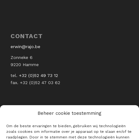
CONTACT
erwin@rajo.be
Zonneke 6
9220 Hamme
tel.
+32 (0)52 49 73 12
fax. +32 (0)52 47 03 62
Beheer cookie toestemming
RESTEZ INFORMÉ DE L’ACTUALITÉ
Om de beste ervaringen te bieden, gebruiken wij technologieën
DE RAJO
zoals cookies om informatie over je apparaat op te slaan en/of te
raadplegen. Door in te stemmen met deze technologieën kunnen