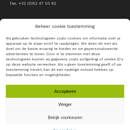
fax. +32 (0)52 47 03 62
Beheer cookie toestemming
Wij gebruiken technologieën zoals cookies om informatie over je
BLIJF OP DE HOOGTE VAN ALLE
apparaat op te slaan en/of te raadplegen. We doen dit met als
RAJO NIEUWTJES
doel om de beste ervaring te bieden en om gepersonaliseerde
advertenties te tonen. Door in te stemmen met deze
E-mailadres *
technologieën kunnen wij gegevens zoals surfgedrag of unieke ID's
op deze website verwerken. Als u geen toestemming geeft of uw
toestemming intrekt, kan dit een nadelige invloed hebben op
bepaalde functies en mogelijkheden.
Accepteren
Weiger
Bekijk voorkeuren
RAJO ©
2026 |
Privacybeleid
|
Algemene voorwaarden
|
Login