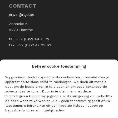
CONTACT
erwin@rajo.be
Zonneke 6
9220 Hamme
tel.
+32 (0)52 49 73 12
fax. +32 (0)52 47 03 62
Beheer cookie toestemming
Wij gebruiken technologieën zoals cookies om informatie over je
BLIJF OP DE HOOGTE VAN ALLE
apparaat op te slaan en/of te raadplegen. We doen dit met als
RAJO NIEUWTJES
doel om de beste ervaring te bieden en om gepersonaliseerde
advertenties te tonen. Door in te stemmen met deze
E-mailadres *
technologieën kunnen wij gegevens zoals surfgedrag of unieke ID's
op deze website verwerken. Als u geen toestemming geeft of uw
toestemming intrekt, kan dit een nadelige invloed hebben op
bepaalde functies en mogelijkheden.