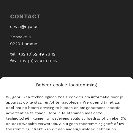
CONTACT
erwin@rajo.be
Zonneke 6
9220 Hamme
tel.
+32 (0)52 49 73 12
fax. +32 (0)52 47 03 62
Beheer cookie toestemming
Wij gebruiken technologieën zoals cookies om informatie over je
BLIJF OP DE HOOGTE VAN ALLE
apparaat op te slaan en/of te raadplegen. We doen dit met als
RAJO NIEUWTJES
doel om de beste ervaring te bieden en om gepersonaliseerde
advertenties te tonen. Door in te stemmen met deze
E-mailadres *
technologieën kunnen wij gegevens zoals surfgedrag of unieke ID's
op deze website verwerken. Als u geen toestemming geeft of uw
toestemming intrekt, kan dit een nadelige invloed hebben op