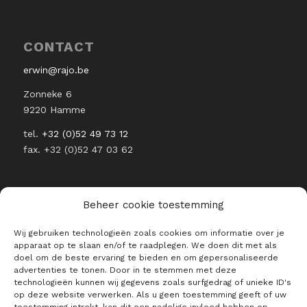
CONTACT
erwin@rajo.be
Zonneke 6
9220 Hamme
tel.
+32 (0)52 49 73 12
fax. +32 (0)52 47 03 62
Beheer cookie toestemming
Wij gebruiken technologieën zoals cookies om informatie over je
BLIJF OP DE HOOGTE VAN ALLE
apparaat op te slaan en/of te raadplegen. We doen dit met als
RAJO NIEUWTJES
doel om de beste ervaring te bieden en om gepersonaliseerde
advertenties te tonen. Door in te stemmen met deze
E-mailadres *
technologieën kunnen wij gegevens zoals surfgedrag of unieke ID's
op deze website verwerken. Als u geen toestemming geeft of uw