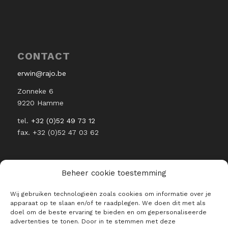
CONTACT
erwin@rajo.be
Zonneke 6
9220 Hamme
tel.
+32 (0)52 49 73 12
fax. +32 (0)52 47 03 62
Beheer cookie toestemming
Wij gebruiken technologieën zoals cookies om informatie over je
BLIJF OP DE HOOGTE VAN ALLE
apparaat op te slaan en/of te raadplegen. We doen dit met als
RAJO NIEUWTJES
doel om de beste ervaring te bieden en om gepersonaliseerde
advertenties te tonen. Door in te stemmen met deze
E-mailadres *