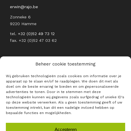
erwin@rajo.be
Zonneke 6
9220 Hamme
tel.
+32 (0)52 49 73 12
fax. +32 (0)52 47 03 62
Beheer cookie toestemming
Wij gebruiken technologieën zoals cookies om informatie over je
BLIJF OP DE HOOGTE VAN ALLE
apparaat op te slaan en/of te raadplegen. We doen dit met als
RAJO NIEUWTJES
doel om de beste ervaring te bieden en om gepersonaliseerde
advertenties te tonen. Door in te stemmen met deze
E-mailadres *
technologieën kunnen wij gegevens zoals surfgedrag of unieke ID's
op deze website verwerken. Als u geen toestemming geeft of uw
toestemming intrekt, kan dit een nadelige invloed hebben op
bepaalde functies en mogelijkheden.
Accepteren