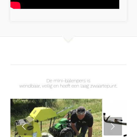
De mini-balenpers is
wendbaar, veilig en heeft een laag zwaartepunt.
Next