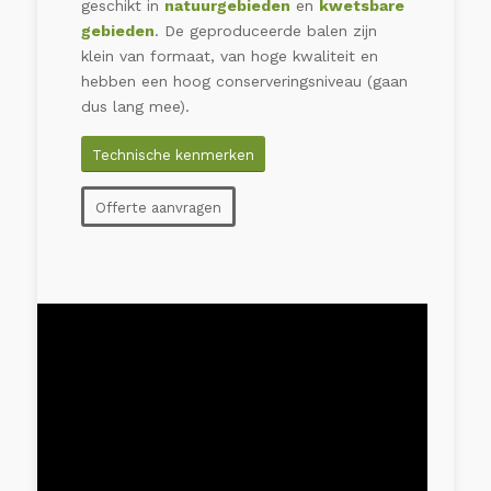
geschikt in
natuurgebieden
en
kwetsbare
gebieden
. De geproduceerde balen zijn
klein van formaat, van hoge kwaliteit en
hebben een hoog conserveringsniveau (gaan
dus lang mee).
Technische kenmerken
Offerte aanvragen