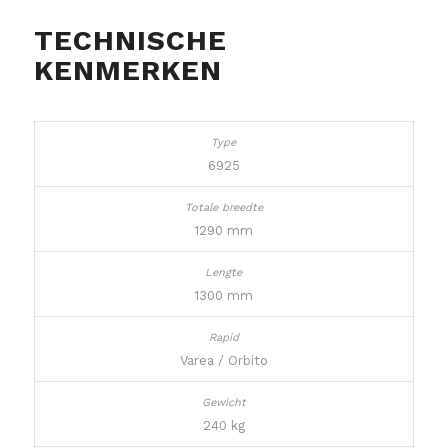
TECHNISCHE
KENMERKEN
6925
1290 mm
1300 mm
Varea / Orbito
240 kg