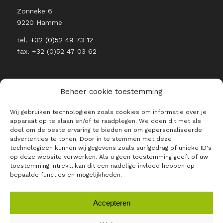
Zonneke 6
9220 Hamme
tel.
+32 (0)52 49 73 12
fax. +32 (0)52 47 03 62
Beheer cookie toestemming
Wij gebruiken technologieën zoals cookies om informatie over je
BLIJF OP DE HOOGTE VAN ALLE
apparaat op te slaan en/of te raadplegen. We doen dit met als
RAJO NIEUWTJES
doel om de beste ervaring te bieden en om gepersonaliseerde
advertenties te tonen. Door in te stemmen met deze
E-mailadres *
technologieën kunnen wij gegevens zoals surfgedrag of unieke ID's
op deze website verwerken. Als u geen toestemming geeft of uw
toestemming intrekt, kan dit een nadelige invloed hebben op
bepaalde functies en mogelijkheden.
Accepteren