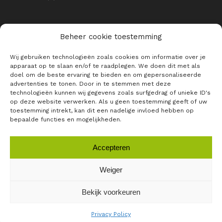
Beheer cookie toestemming
Wij gebruiken technologieën zoals cookies om informatie over je
BLIJF OP DE HOOGTE VAN ALLE
apparaat op te slaan en/of te raadplegen. We doen dit met als
RAJO NIEUWTJES
doel om de beste ervaring te bieden en om gepersonaliseerde
advertenties te tonen. Door in te stemmen met deze
E-mailadres *
technologieën kunnen wij gegevens zoals surfgedrag of unieke ID's
op deze website verwerken. Als u geen toestemming geeft of uw
toestemming intrekt, kan dit een nadelige invloed hebben op
bepaalde functies en mogelijkheden.
Accepteren
Weiger
Bekijk voorkeuren
RAJO ©
2026 |
Privacybeleid
|
Algemene voorwaarden
|
Login
Privacy Policy
Met
ontworpen door
Momentum Marketing