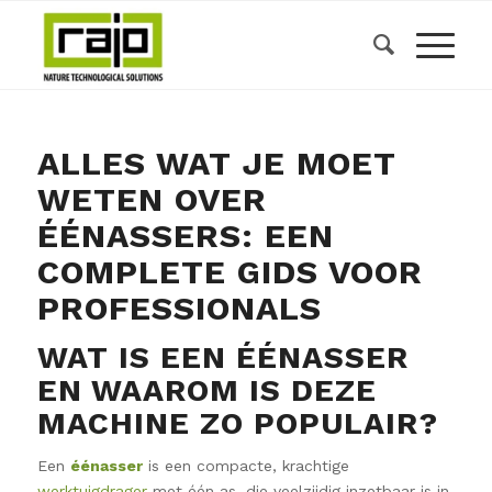
ALLES WAT JE MOET
WETEN OVER
ÉÉNASSERS: EEN
COMPLETE GIDS VOOR
PROFESSIONALS
WAT IS EEN ÉÉNASSER
EN WAAROM IS DEZE
MACHINE ZO POPULAIR?
Een
éénasser
is een compacte, krachtige
werktuigdrager
met één as, die veelzijdig inzetbaar is in