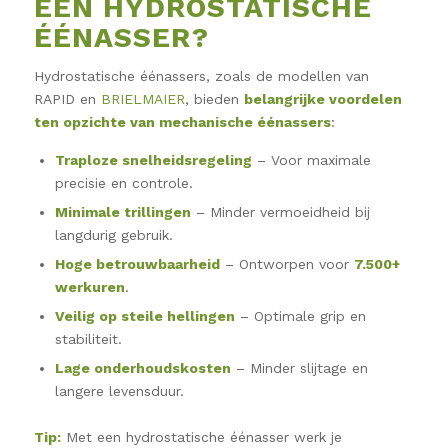
EEN HYDROSTATISCHE
ÉÉNASSER?
Hydrostatische éénassers, zoals de modellen van
RAPID en
BRIELMAIER
, bieden
belangrijke voordelen
ten opzichte van mechanische éénassers
:
Traploze snelheidsregeling
– Voor maximale
precisie en controle.
Minimale trillingen
– Minder vermoeidheid bij
langdurig gebruik.
Hoge betrouwbaarheid
– Ontworpen voor
7.500+
werkuren
.
Veilig op steile hellingen
– Optimale grip en
stabiliteit.
Lage onderhoudskosten
– Minder slijtage en
langere levensduur.
Tip:
Met een hydrostatische éénasser werk je