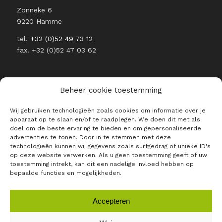
Zonneke 6
9220 Hamme
tel.
+32 (0)52 49 73 12
fax. +32 (0)52 47 03 62
Beheer cookie toestemming
Wij gebruiken technologieën zoals cookies om informatie over je
BLIJF OP DE HOOGTE VAN ALLE
apparaat op te slaan en/of te raadplegen. We doen dit met als
RAJO NIEUWTJES
doel om de beste ervaring te bieden en om gepersonaliseerde
advertenties te tonen. Door in te stemmen met deze
E-mailadres *
technologieën kunnen wij gegevens zoals surfgedrag of unieke ID's
op deze website verwerken. Als u geen toestemming geeft of uw
toestemming intrekt, kan dit een nadelige invloed hebben op
bepaalde functies en mogelijkheden.
Accepteren