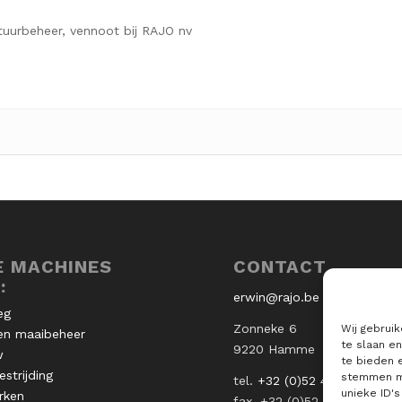
tuurbeheer, vennoot bij RAJO nv
E MACHINES
CONTACT
:
erwin@rajo.be
eg
Zonneke 6
Wij gebrui
en maaibeheer
te slaan e
9220 Hamme
w
te bieden 
strijding
stemmen me
tel.
+32 (0)52 49 73 12
unieke ID'
rken
fax. +32 (0)52 47 03 62