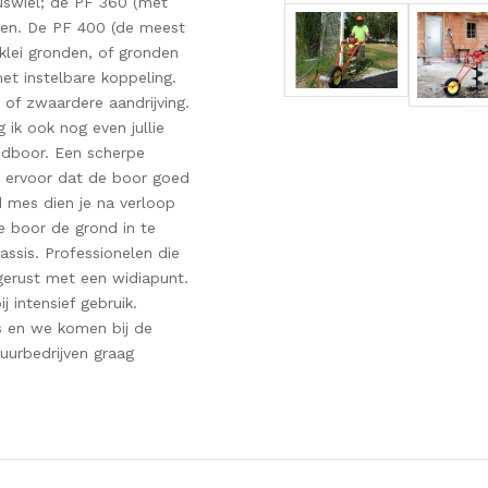
swiel; de PF 360 (met
den. De PF 400 (de meest
lei gronden, of gronden
et instelbare koppeling.
e of zwaardere aandrijving.
 ik ook nog even jullie
ndboor. Een scherpe
gt ervoor dat de boor goed
 mes dien je na verloop
 boor de grond in te
assis. Professionelen die
gerust met een widiapunt.
 intensief gebruik.
s en we komen bij de
huurbedrijven graag