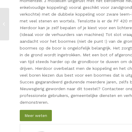
momenteel 3 modellen uitgerust met het beroemde neu
enkelvoudige koppeling) vooral geschikt voor zandgron
verkochte) met de dubbele koppeling voor zware leem-k
Wat u dient te weten
met veel stenen en wortels. Tenslotte is er de PF 420 m
over PANOLIN
Hierdoor kan je zelf bepalen of je kiest voor een lichter
biologisch
afbreekbare olieën.
(Ideaal voor de verhuurders van machines) Tot slot vraag
aandacht voor het boormes (niet de punt !) van de gro
boormes op de boor is ongelofelijk belangrijk. Het zor
in de grond wordt ingetrokken. Met een bot of afgerond
van tijd steeds harder op de grondboor te duwen om de
drijven. Hierdoor overbelast men de koppeling en het ch
veel boren kiezen dus best voor een boormes dat is uit
Succes gegarandeerd gedurende meerdere jaren, zelfs bij
Nieuwsgierig geworden naar dit toestel? Contacteer on
professionele gebruikers, gemeentelijke diensten en ver
demonstreren.
Meer weten