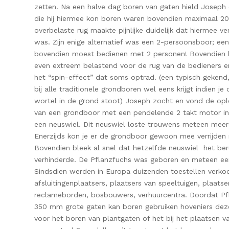
zetten. Na een halve dag boren van gaten hield Joseph 
die hij hiermee kon boren waren bovendien maximaal 2
overbelaste rug maakte pijnlijke duidelijk dat hiermee v
was. Zijn enige alternatief was een 2-persoonsboor; een
bovendien moest bedienen met 2 personen! Bovendien b
even extreem belastend voor de rug van de bedieners en 
het “spin-effect” dat soms optrad. (een typisch gekend,
bij alle traditionele grondboren wel eens krijgt indien je
wortel in de grond stoot) Joseph zocht en vond de opl
van een grondboor met een pendelende 2 takt motor in
een neuswiel. Dit neuswiel loste trouwens meteen mee
Enerzijds kon je er de grondboor gewoon mee verrijden 
Bovendien bleek al snel dat hetzelfde neuswiel het beru
verhinderde. De Pflanzfuchs was geboren en meteen een
Sindsdien werden in Europa duizenden toestellen verko
afsluitingenplaatsers, plaatsers van speeltuigen, plaatse
reclameborden, bosbouwers, verhuurcentra. Doordat Pfl
350 mm grote gaten kan boren gebruiken hoveniers de
voor het boren van plantgaten of het bij het plaatsen va