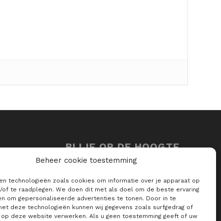
BLIJF OP DE HOOGTE
VAN ALLE RAJO
Beheer cookie toestemming
NIEUWTJES
ken technologieën zoals cookies om informatie over je apparaat op
E-mailadres *
n/of te raadplegen. We doen dit met als doel om de beste ervaring
en om gepersonaliseerde advertenties te tonen. Door in te
t deze technologieën kunnen wij gegevens zoals surfgedrag of
s op deze website verwerken. Als u geen toestemming geeft of uw