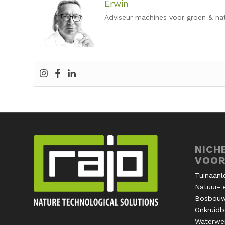
Erwin
Adviseur machines voor groen & na
NICH
VOOR
Tuinaanl
Natuur- 
Bosbou
Onkruidbe
Waterwe