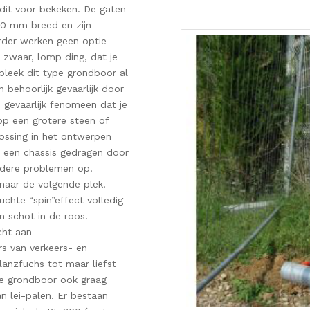
dit voor bekeken. De gaten
00 mm breed en zijn
erder werken geen optie
 zwaar, lomp ding, dat je
leek dit type grondboor al
behoorlijk gevaarlijk door
 gevaarlijk fenomeen dat je
 op een grotere steen of
ossing in het ontwerpen
 een chassis gedragen door
rdere problemen op.
naar de volgende plek.
chte “spin”effect volledig
 schot in de roos.
cht aan
rs van verkeers- en
anzfuchs tot maar liefst
ze grondboor ook graag
n lei-palen. Er bestaan