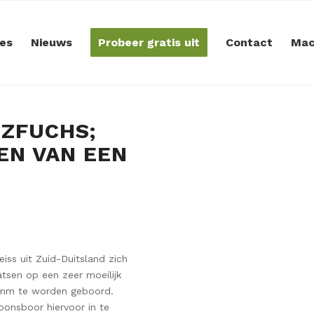
es
Nieuws
Probeer gratis uit
Contact
Mac
NZFUCHS;
EN VAN EEN
iss uit Zuid-Duitsland zich
sen op een zeer moeilijk
50 mm te worden geboord.
oonsboor hiervoor in te