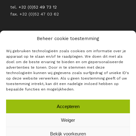
tel.
+32 (0)52 49 73 12
fax. +32 (0)52 47 03 62
Beheer cookie toestemming
Wij gebruiken technologieën zoals cookies om informatie over je
BLIJF OP DE HOOGTE VAN ALLE
apparaat op te slaan en/of te raadplegen. We doen dit met als
RAJO NIEUWTJES
doel om de beste ervaring te bieden en om gepersonaliseerde
advertenties te tonen. Door in te stemmen met deze
E-mailadres *
technologieën kunnen wij gegevens zoals surfgedrag of unieke ID's
op deze website verwerken. Als u geen toestemming geeft of uw
toestemming intrekt, kan dit een nadelige invloed hebben op
bepaalde functies en mogelijkheden.
Accepteren
Weiger
Bekijk voorkeuren