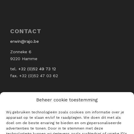
CONTACT
erwin@rajo.be
Zonneke 6
9220 Hamme
tel.
+32 (0)52 49 73 12
fax. +32 (0)52 47 03 62
Beheer cookie toestemming
Wij gebruiken technologieën zoals cookies om informatie over je
BLIJF OP DE HOOGTE VAN ALLE
apparaat op te slaan en/of te raadplegen. We doen dit met als
RAJO NIEUWTJES
doel om de beste ervaring te bieden en om gepersonaliseerde
advertenties te tonen. Door in te stemmen met deze
E-mailadres *
technologieën kunnen wij gegevens zoals surfgedrag of unieke ID's