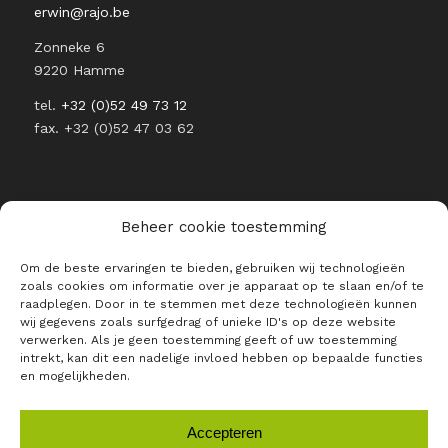
erwin@rajo.be
Zonneke 6
9220 Hamme
tel.
+32 (0)52 49 73 12
fax. +32 (0)52 47 03 62
Beheer cookie toestemming
RESTEZ INFORMÉ DE L’ACTUALITÉ
Om de beste ervaringen te bieden, gebruiken wij technologieën
DE RAJO
zoals cookies om informatie over je apparaat op te slaan en/of te
raadplegen. Door in te stemmen met deze technologieën kunnen
E-mail *
wij gegevens zoals surfgedrag of unieke ID's op deze website
verwerken. Als je geen toestemming geeft of uw toestemming
intrekt, kan dit een nadelige invloed hebben op bepaalde functies
en mogelijkheden.
Accepteren