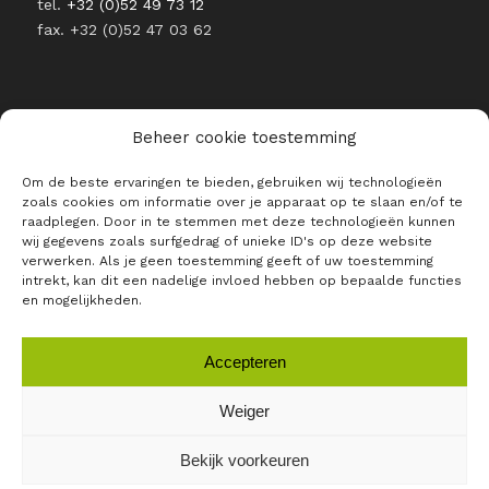
tel.
+32 (0)52 49 73 12
fax. +32 (0)52 47 03 62
Beheer cookie toestemming
RESTEZ INFORMÉ DE L’ACTUALITÉ
Om de beste ervaringen te bieden, gebruiken wij technologieën
DE RAJO
zoals cookies om informatie over je apparaat op te slaan en/of te
raadplegen. Door in te stemmen met deze technologieën kunnen
E-mail *
wij gegevens zoals surfgedrag of unieke ID's op deze website
verwerken. Als je geen toestemming geeft of uw toestemming
intrekt, kan dit een nadelige invloed hebben op bepaalde functies
en mogelijkheden.
Accepteren
Weiger
Bekijk voorkeuren
RAJO ©
2026 |
Privacybeleid
|
Algemene voorwaarden
|
Login