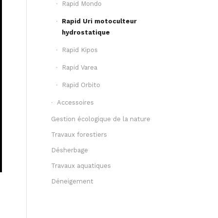
Rapid Mondo
Rapid Uri motoculteur
hydrostatique
Rapid Kipos
Rapid Varea
Rapid Orbito
Accessoires
Gestion écologique de la nature
Travaux forestiers
Désherbage
Travaux aquatiques
Déneigement