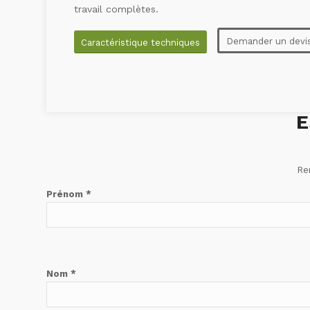
travail complètes.
Demander un devi
Caractéristique techniques
E
Re
Prénom *
Nom *