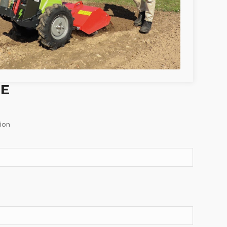
RE
ion