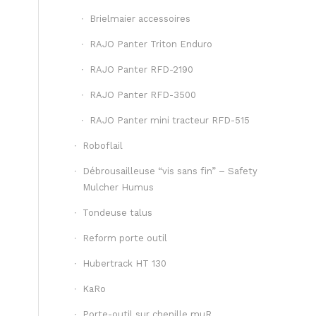
Brielmaier accessoires
RAJO Panter Triton Enduro
RAJO Panter RFD-2190
RAJO Panter RFD-3500
RAJO Panter mini tracteur RFD-515
Roboflail
Débrousailleuse “vis sans fin” – Safety
Mulcher Humus
Tondeuse talus
Reform porte outil
Hubertrack HT 130
KaRo
Porte-outil sur chenille muR