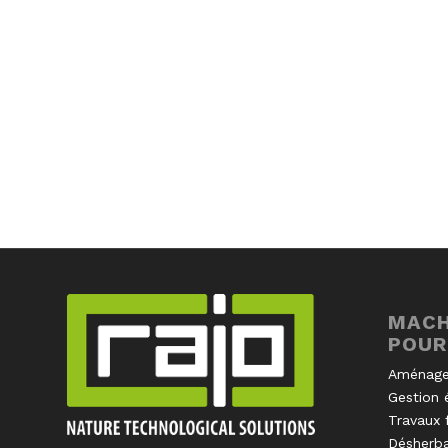
MACH
POUR
Aménage
Gestion 
Travaux 
Désherb