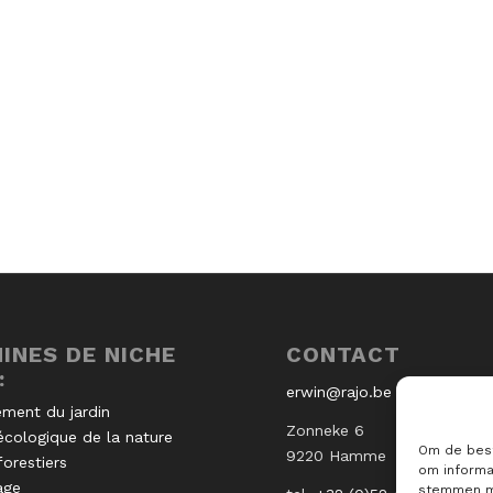
INES DE NICHE
CONTACT
:
erwin@rajo.be
ment du jardin
Zonneke 6
écologique de la nature
Om de best
9220 Hamme
forestiers
om informat
age
stemmen me