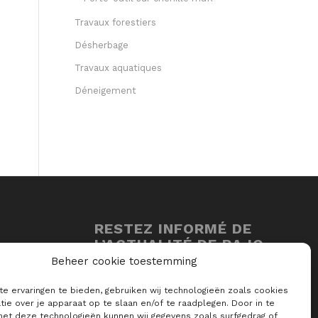
Travaux forestiers
Désherbage
Travaux aquatiques
Déneigement
RESTEZ INFORMÉ DE
L’ACTUALITÉ DE RAJO
Beheer cookie toestemming
E-mail *
e ervaringen te bieden, gebruiken wij technologieën zoals cookies
ie over je apparaat op te slaan en/of te raadplegen. Door in te
t deze technologieën kunnen wij gegevens zoals surfgedrag of