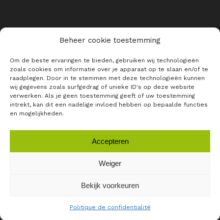
Beheer cookie toestemming
RESTEZ INFORMÉ DE L’ACTUALITÉ
Om de beste ervaringen te bieden, gebruiken wij technologieën
DE RAJO
zoals cookies om informatie over je apparaat op te slaan en/of te
raadplegen. Door in te stemmen met deze technologieën kunnen
E-mail *
wij gegevens zoals surfgedrag of unieke ID's op deze website
verwerken. Als je geen toestemming geeft of uw toestemming
intrekt, kan dit een nadelige invloed hebben op bepaalde functies
en mogelijkheden.
Accepteren
Weiger
Bekijk voorkeuren
RAJO ©
2026 |
Privacybeleid
|
Algemene voorwaarden
|
Login
Politique de confidentialité
Met
ontworpen door
Momentum Marketing