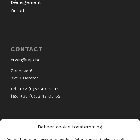
Déneigement
Outlet
CONTACT
erwin@rajo.be
Zonneke 6
9220 Hamme
tel.
+32 (0)52 49 73 12
fax. +32 (0)52 47 03 62
Beheer cookie toestemming
RESTEZ INFORMÉ DE L’ACTUALITÉ
Om de beste ervaringen te bieden, gebruiken wij technologieën