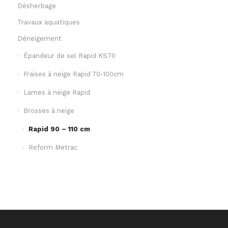
Désherbage
Travaux aquatiques
Déneigement
Épandeur de sel Rapid KS70
Fraises à neige Rapid 70-100cm
Lames à neige Rapid
Brosses à neige
Rapid 90 – 110 cm
Reform Metrac