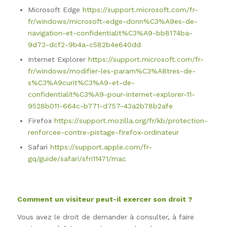
Microsoft Edge
https://support.microsoft.com/fr-
fr/windows/microsoft-edge-donn%C3%A9es-de-
navigation-et-confidentialit%C3%A9-bb8174ba-
9d73-dcf2-9b4a-c582b4e640dd
Internet Explorer
https://support.microsoft.com/fr-
fr/windows/modifier-les-param%C3%A8tres-de-
s%C3%A9curit%C3%A9-et-de-
confidentialit%C3%A9-pour-internet-explorer-11-
9528b011-664c-b771-d757-43a2b78b2afe
Firefox
https://support.mozilla.org/fr/kb/protection-
renforcee-contre-pistage-firefox-ordinateur
Safari
https://support.apple.com/fr-
gq/guide/safari/sfri11471/mac
Comment un visiteur peut-il exercer son droit ?
Vous avez le droit de demander à consulter, à faire