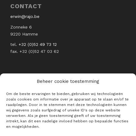
CONTACT
erwin@rajo.be
Zonneke 6
9220 Hamme
tel.
+32 (0)52 49 73 12
fax. +32 (0)52 47 03 62
Beheer cookie toestemming
RESTEZ INFORMÉ DE L’ACTUALITÉ
Om de beste ervaringen te bieden, gebruiken wij technologieën
DE RAJO
zoals cookies om informatie over je apparaat op te slaan en/of te
raadplegen. Door in te stemmen met deze technologieën kunnen
E-mail *
wij gegevens zoals surfgedrag of unieke ID's op deze website
verwerken. Als je geen toestemming geeft of uw toestemming
intrekt, kan dit een nadelige invloed hebben op bepaalde functies
en mogelijkheden.