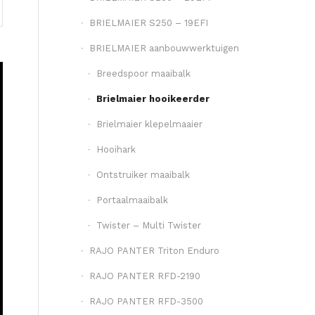
BRIELMAIER S250 – 19EFI
BRIELMAIER aanbouwwerktuigen
Breedspoor maaibalk
Brielmaier hooikeerder
Brielmaier klepelmaaier
Hooihark
Ontstruiker maaibalk
Portaalmaaibalk
Twister – Multi Twister
RAJO PANTER Triton Enduro
RAJO PANTER RFD-2190
RAJO PANTER RFD-3500