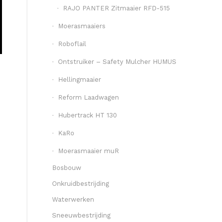
RAJO PANTER Zitmaaier RFD-515
Moerasmaaiers
Roboflail
Ontstruiker – Safety Mulcher HUMUS
Hellingmaaier
Reform Laadwagen
Hubertrack HT 130
KaRo
Moerasmaaier muR
Bosbouw
Onkruidbestrijding
Waterwerken
Sneeuwbestrijding