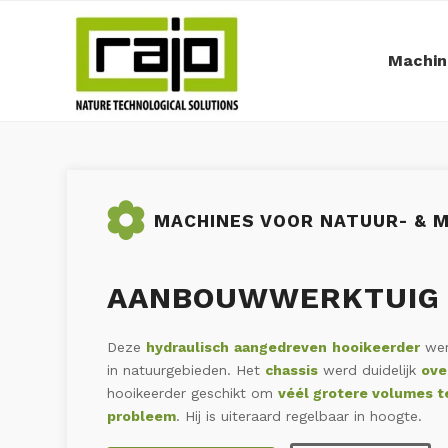
Machin
MACHINES VOOR NATUUR- & 
AANBOUWWERKTUIG 
Deze
hydraulisch
aangedreven
hooikeerder
wer
in natuurgebieden. Het
chassis
werd duidelijk
ove
hooikeerder geschikt om
véél grotere volumes te
probleem
. Hij is uiteraard regelbaar in hoogte.