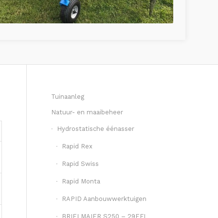
Tuinaanleg
Natuur- en maaibeheer
Hydrostatische éénasser
Rapid Rex
Rapid Swiss
Rapid Monta
RAPID Aanbouwwerktuigen
BRIELMAIER S250 – 29EFI