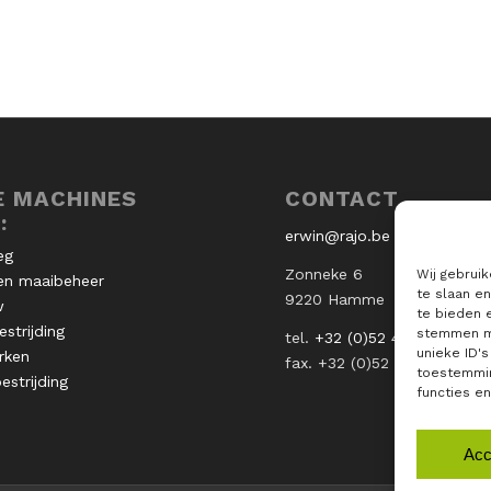
E MACHINES
CONTACT
:
erwin@rajo.be
eg
Zonneke 6
Wij gebrui
en maaibeheer
te slaan e
9220 Hamme
w
te bieden 
strijding
stemmen me
tel.
+32 (0)52 49 73 12
unieke ID'
rken
fax. +32 (0)52 47 03 62
toestemmin
strijding
functies e
Acc