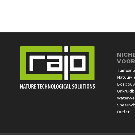
NICH
VOOR
Tuinaanl
Natuur- 
Bosbou
Onkruidbe
Waterwe
Sneeuwbe
Outlet