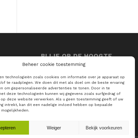
BLIJF OP DE HOOGTE
VAN ALLE RAJO
Beheer cookie toestemming
NIEUWTJES
ken technologieën zoals cookies om informatie over je apparaat op
E-mailadres *
n/of te raadplegen. We doen dit met als doel om de beste ervaring
en om gepersonaliseerde advertenties te tonen. Door in te
t deze technologieën kunnen wij gegevens zoals surfgedrag of
s op deze website verwerken. Als u geen toestemming geeft of uw
g intrekt, kan dit een nadelige invloed hebben op bepaalde
n mogelijkheden.
epteren
Weiger
Bekijk voorkeuren