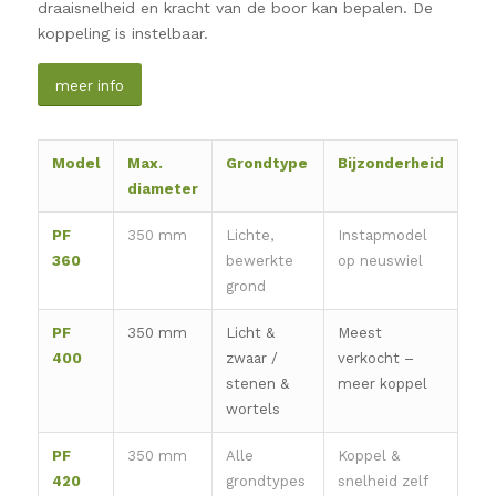
draaisnelheid en kracht van de boor kan bepalen. De
koppeling is instelbaar.
meer info
Model
Max.
Grondtype
Bijzonderheid
diameter
PF
350 mm
Lichte,
Instapmodel
360
bewerkte
op neuswiel
grond
PF
350 mm
Licht &
Meest
400
zwaar /
verkocht –
stenen &
meer koppel
wortels
PF
350 mm
Alle
Koppel &
420
grondtypes
snelheid zelf