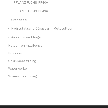
PFLANZFUCHS PF400
PFLANZFUCHS PF420
Grondboor
Hydrostatische éénasser – Motoculteur
Aanbouwwerktuigen
Natuur- en maaibeheer
Bosbouw
Onkruidbestrijding
Waterwerken
Sneeuwbestrijding