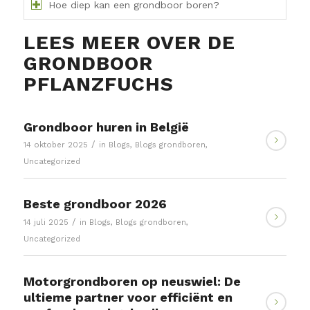
Hoe diep kan een grondboor boren?
LEES MEER OVER DE
GRONDBOOR
PFLANZFUCHS
Grondboor huren in België
/
14 oktober 2025
in
Blogs
,
Blogs grondboren
,
Uncategorized
Beste grondboor 2026
/
14 juli 2025
in
Blogs
,
Blogs grondboren
,
Uncategorized
Motorgrondboren op neuswiel: De
ultieme partner voor efficiënt en