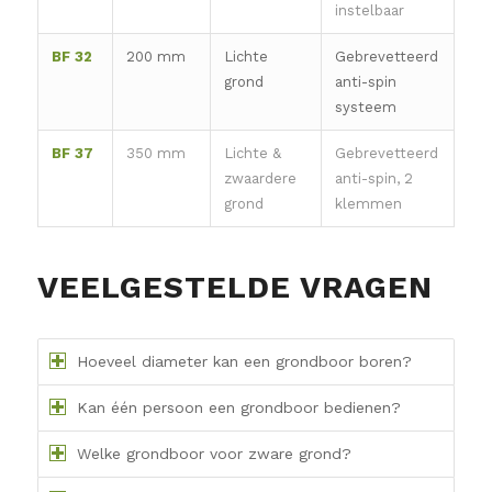
instelbaar
BF 32
200 mm
Lichte
Gebrevetteerd
grond
anti-spin
systeem
BF 37
350 mm
Lichte &
Gebrevetteerd
zwaardere
anti-spin, 2
grond
klemmen
VEELGESTELDE VRAGEN
Hoeveel diameter kan een grondboor boren?
Kan één persoon een grondboor bedienen?
Welke grondboor voor zware grond?