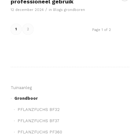
professioneel gebruik
/
12 december 2024
in
Blogs grondboren
1
2
Page 1 of 2
Tuinaanleg
Grondboor
PFLANZFUCHS BF32
PFLANZFUCHS BF37
PFLANZFUCHS PF360