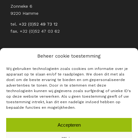
Zonneke 6
9220 Hamme
tel.
+32 (0)52 49 73 12
fax. +32 (0)52 47 03 62
Beheer cookie toestemming
Wij gebruiken technologieën zoals cookies om informatie over je
BLIJF OP DE HOOGTE VAN ALLE
apparaat op te slaan en/of te raadplegen. We doen dit met als
RAJO NIEUWTJES
doel om de beste ervaring te bieden en om gepersonaliseerde
advertenties te tonen. Door in te stemmen met deze
E-mailadres *
technologieën kunnen wij gegevens zoals surfgedrag of unieke ID's
op deze website verwerken. Als u geen toestemming geeft of uw
toestemming intrekt, kan dit een nadelige invloed hebben op
bepaalde functies en mogelijkheden.
Accepteren