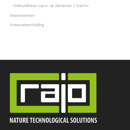
Onkruidfrees Lipco op éénasser / tractor
Waterwerken
Sneeuwbestrijding