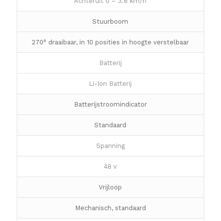
Achteruit 0 – 3.6 km/h
Stuurboom
270° draaibaar, in 10 posities in hoogte verstelbaar
Batterij
Li-Ion Batterij
Batterijstroomindicator
Standaard
Spanning
48 v
Vrijloop
Mechanisch, standaard