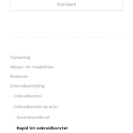
Standaard
Tuinaanleg
Natuur- en maaibeheer
Bosbouw
Onkruidbestrijding
Onkruidborstel
Onkruidborstel op accu
GreenWeedBrush
Rapid Uri onkruidborstel