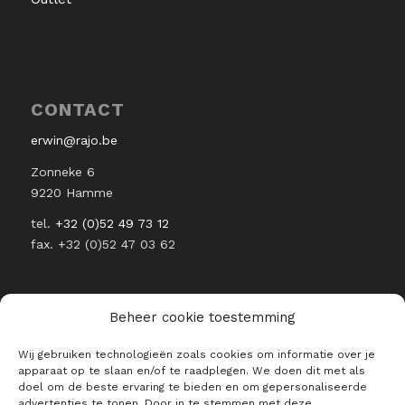
CONTACT
erwin@rajo.be
Zonneke 6
9220 Hamme
tel.
+32 (0)52 49 73 12
fax. +32 (0)52 47 03 62
Beheer cookie toestemming
Wij gebruiken technologieën zoals cookies om informatie over je
BLIJF OP DE HOOGTE VAN ALLE
apparaat op te slaan en/of te raadplegen. We doen dit met als
RAJO NIEUWTJES
doel om de beste ervaring te bieden en om gepersonaliseerde
advertenties te tonen. Door in te stemmen met deze