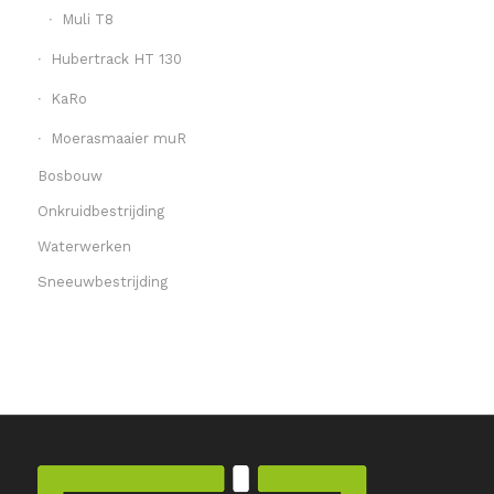
Muli T8
Hubertrack HT 130
KaRo
Moerasmaaier muR
Bosbouw
Onkruidbestrijding
Waterwerken
Sneeuwbestrijding